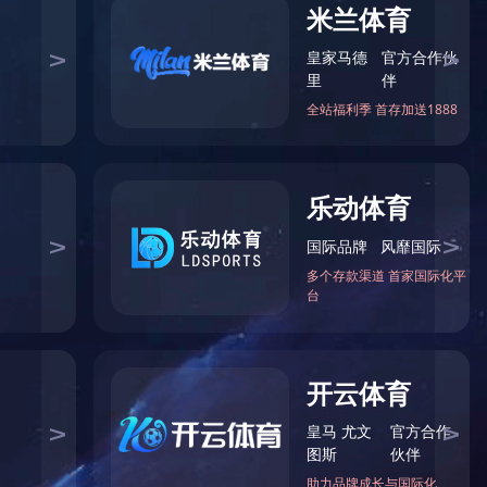
当前位置：
开云体育
技术文章
兽药残留对畜牧业的危害
次危害，严重制约产业健康可持续发展。
引发慢性中毒反应。例如，过量使用氨基糖苷类药物会损伤