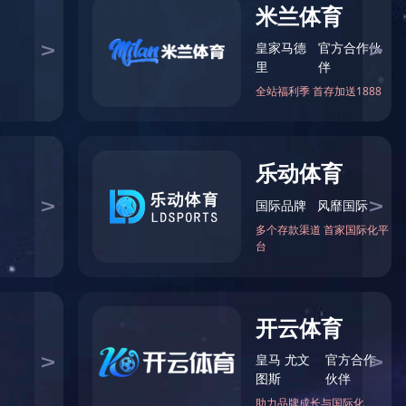
当前位置：
开云体育
产品中