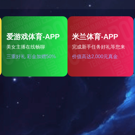
地下钻孔气体监测仪
多点式人体温度筛选
混凝土全自动数显回弹仪
低温专用人体测温