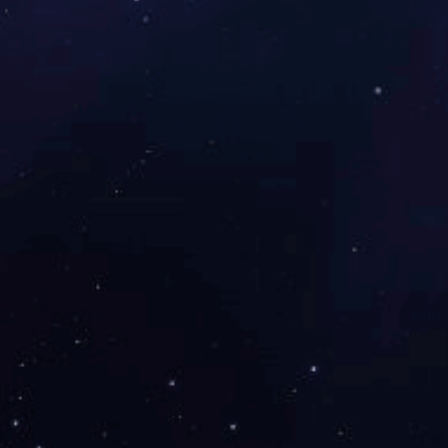
关于我们
开云体育
公司简介
开云体育
开云体育
技术文章