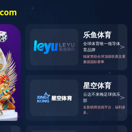
18501309179
在线留言
联系我们