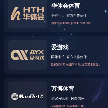
产品分类
PRODUCT CLASSIFICATION
气体检测分析仪器
化工实验设备