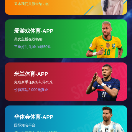
价值观：
“锐意进取、实现理想；积极参与，回报社会
"
COMPANY CULTURE
开云体育