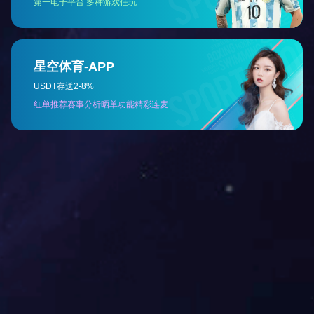
压力补偿，可实现不同温度和压强环境下对气体浓度的补偿 两
级声光报警，报警点可自行设置 大容量锂聚合物充电电池 泵吸
式采样方式，泵的吸力大小可调 外壳采用高强度特殊工程塑
料，防滑，防水，防尘，防爆 精美高档的铝合金手提箱
BX-Q6000-THF彩屏泵吸式*检测仪
开云体育-开云kaiyun(中
更新时间
国)
2024-05-31
BX-Q6000-THF
彩屏泵吸式*检测仪监测环境中或密闭空间中气体的浓度并报警