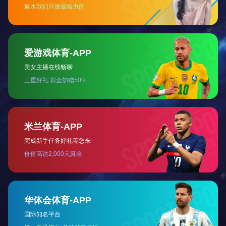
泵吸式采样方式，泵的吸力大小可调 外壳采用高强度特殊工程
塑料，防滑，防水，防尘，防爆 精美高档的铝合金手提箱
BX-Q6000-C8H8彩屏泵吸式苯乙烯检测仪
开云体育-开云kaiyun(中
更新时间
国)
2024-05-31
BX-Q6000-C8H8
彩屏泵吸式苯乙烯检测仪监测环境中或密闭空间中气体的浓度
并报警 带自校验功能，零点标定功能，使气体监测，更准确，
更可靠 一键恢复出厂设置功能，可免去误操作的困扰 带温度和