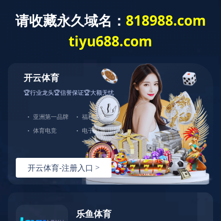
开云体育
PRODUCT
产品中心
当前位置：
开云体育
产品中心
环境保护
产品分类