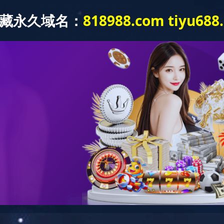
云体育-开
关于我们
产品中心
新闻资讯
技术文章
aiyun(中
国)