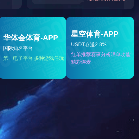
----------------------------------------------------------------
能粘结强度检测仪
质
更新时间
浏览次数
家
2024-05-28
3350
面砖、外墙保温材料、马赛克、各种板材和油漆等材料的粘
----------------------------------------------------------------
度检测仪