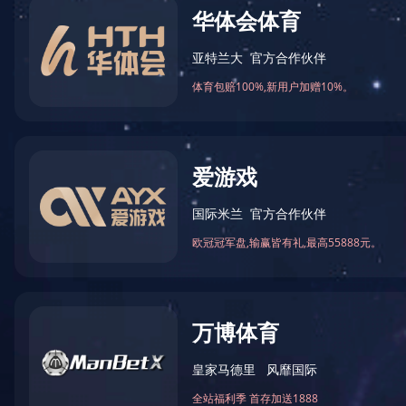
产品分类
PRODUCT CLASSIFICATION
金属探测仪器
查看全部产品