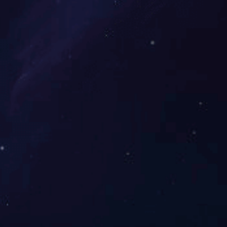
外墙饰面砖粘结强度的检测 ：适用于
温材料粘结强度，外墙饰面砖、各种
JS08-HCTJ-10C碳
开云体育-开云
厂商性
kaiyun(中国)
生产厂
JS08-HCTJ-10C
产品描述
碳纤维粘结强度检测 ：适用于检测土
新型仪器。根据粘结强度与拉伸时的
共 24 条记录，当前 1 / 5 页 开云体育 上一页
下一页