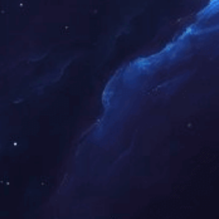
开云体育-开云
厂商性
kaiyun(中国)
生产厂
JS08-HC-40
产品描述
多功能强度检测仪：适用于建筑工程混凝
抗拉拔强度的现场检测。
JS08-HCJM-5C外
开云体育-开云
厂商性
kaiyun(中国)
生产厂
JS08-HCJM-5C
产品描述