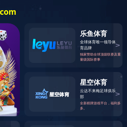
18501309179
在线留言
联系我们