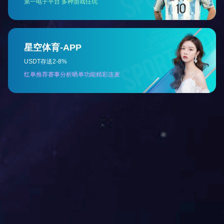
同工作场合的便携智能型液压参数测试仪。
BXS05-J2358手持式低速雷达测速仪、流量仪
开云体育-开云kaiyun(中
更新时间
国)
2024-05-22
BXS05-J2358
简单介绍 手持式低速雷达测速仪、流量仪 美国风火轮测速仪 手