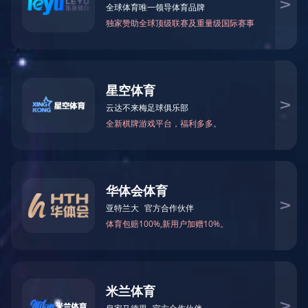
开云体育相关的文章
地下钻孔气体监测仪是一种用于监测地下钻孔中气体浓度的仪器
小知识|PH计的使用方法
微生物采样器的基本应用常识
食堂食品安全检测设备有用吗