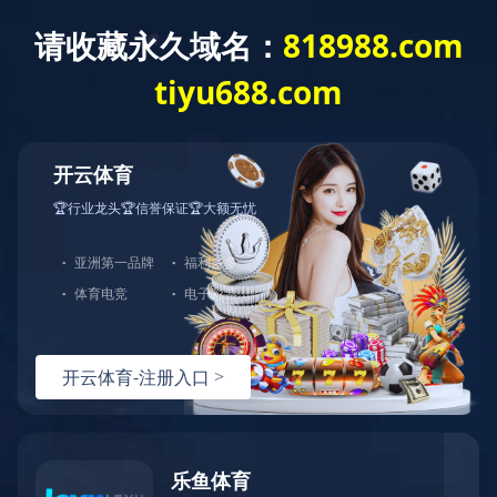
开云体育
PRODUCT
产品中心
当前位置：
开云体育
产品中心
便携式检测仪器
·流速流量仪流量计系列
产品分类