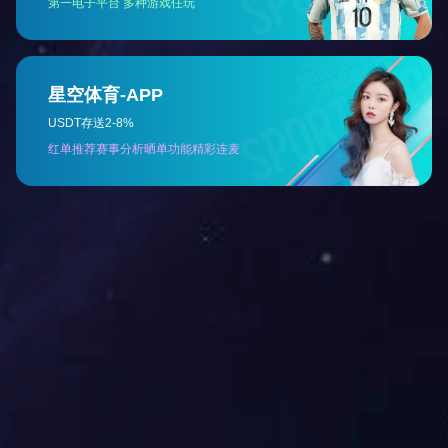
JC08-BK8690数字式木材水分仪
开云体育-开云kaiyun(中
更新时间
国)
2024-05-29
JC08-BK8690
数字式木材水分仪：■自动关机 ■探针式延伸棒 ■三种不同灯光