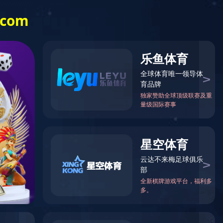
18501309179
在线留言
联系我们