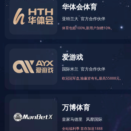
产品分类
PRODUCT CLASSIFICATION
检测分析仪器
查看全部产品