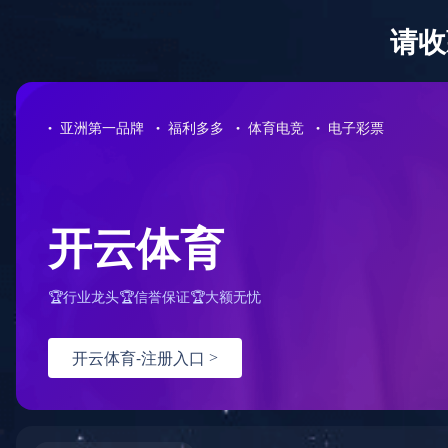
开云体育
开
云k
PRODUCT
产品中心