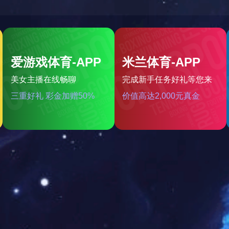
一体化，电脑控制下自动对中。样品
聚。重复性、稳定性达到国外同类仪
JC09-JL-1166（湿
开云体育-开云
厂商性
kaiyun(中国)
生产厂
JC09-JL-1166
产品描述
（湿法）全自动激光粒度仪：仪器集
一体化，电脑控制下自动对中。样品
聚，从而保证仪器重复性、稳定性好
JC09-JL-1177（湿