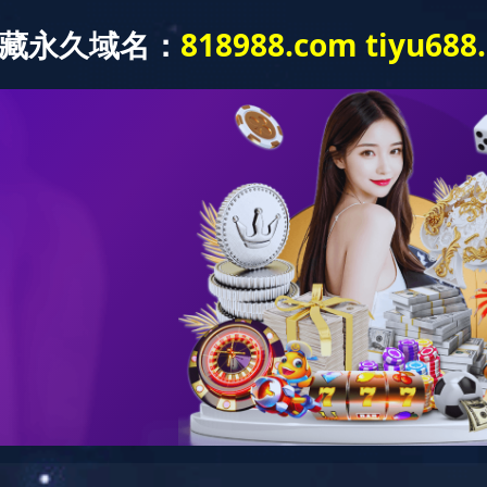
云体育-开
关于我们
产品中心
新闻资讯
技术文章
aiyun(中
国)