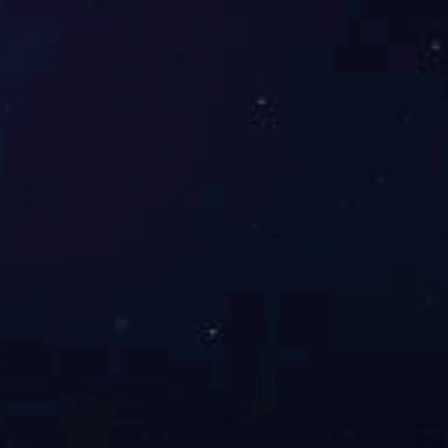
体：SC2,二甲苯等气体（用户要求易燃、易爆和有毒气体）
BX-Q628多用途在线式苯检测仪
开云体育-开云kaiyun(中
更新时间
国)
2024-05-10