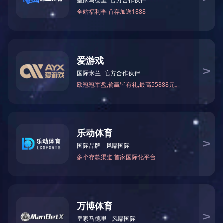
BX12-HCL泵吸式氯化氢检测仪
开云体育-开云kaiyun(中
更新时间
国)
2024-05-25
BX12-HCL
泵吸式氯化氢检测仪采用*高精度传感器 USB接口高速数据传
输，可下载打印数据（选配功能） 数据存储功能，可存十万组
数据，存储间隔时间可调（选配功能）