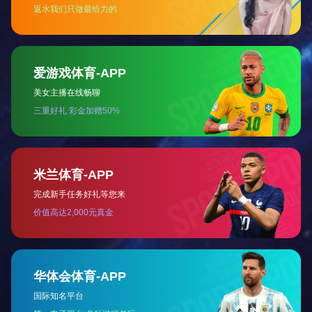
QT08-HA-500酒精检测仪
开云体育-开云kaiyun(中
更新时间
国)
2024-05-23
QT08-HA-500
酒精检测仪 1、 采用欧洲燃料电池/电化学传感器，精度高，性
能稳定 2、 ：低功耗采样呼气系统 3、 主动测试和被动测试模
式 4、 3.7V锂电池供电