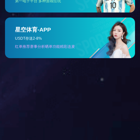
QT08-LM79-J3酒精计
开云体育-开云kaiyun(中
更新时间
国)
2024-05-20
QT08-LM79-J3
酒精计用途： 用于酿酒厂、专卖单位以及化工厂，对各类食品
酒与酒精溶液中酒精含量的测定。 测量范围