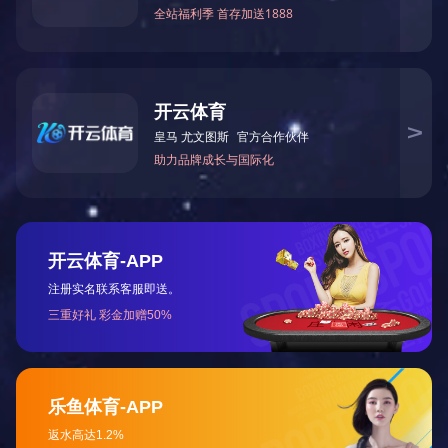
BX12-NO泵吸式氮氧化物检测仪
开云体育-开云kaiyun(中
更新时间
国)
2024-05-25
BX12-NO
泵吸式氮氧化物检测仪 采用*高精度传感器 USB接口高速数据传
输，可下载打印数据（选配功能） 数据存储功能，可存十万组
数据，存储间隔时间可调（选配功能）