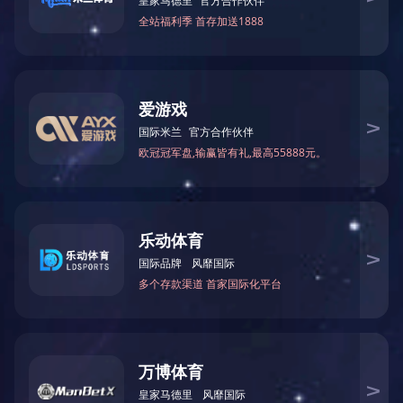
QT12-NBH8复合气体检测仪
开云体育-开云kaiyun(中
更新时间
国)
2024-05-29
QT12-NBH8
复合气体检测仪 是一种可以灵活配置的单种气体或多种气体检
测仪，它可以配备氧气传感器、可燃气传感器和任选两种有毒
气体传感器或任选四种有毒气体传感器或任选单种气体传感
器。