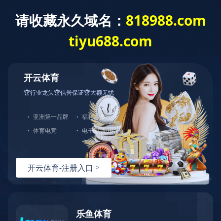
开云体育
PRODUCT
产品中心
当前位置：
开云体育
产品中心
气体检测分析仪器
复合气体检测仪
产品分类