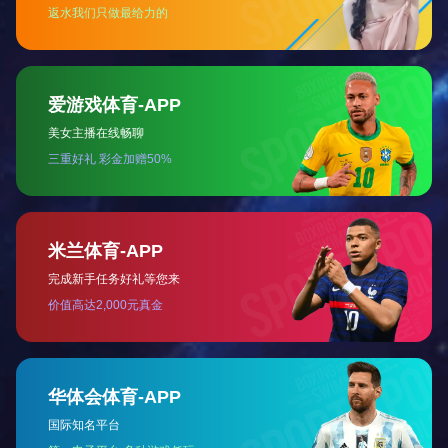
BX12-ETO泵吸式环氧乙烷检测仪
开云体育-开云kaiyun(中
更新时间
国)
2024-05-25
BX12-ETO
泵吸式环氧乙烷检测仪采用*高精度传感器 USB接口高速数据传
输，可下载打印数据（选配功能） 数据存储功能，可存十万组
数据，存储间隔时间可调（选配功能）