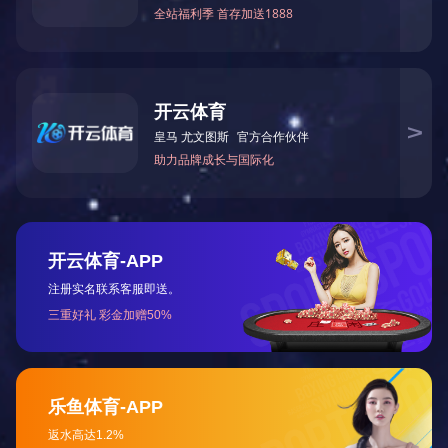
QT09-S-206高频红外测硫仪
开云体育-开云kaiyun(中
更新时间
国)
2024-05-24
QT09-S-206
高频红外测硫仪：整机结构模块化一体化设计，真正实现了仪
器的操作更简单、分析更快速、分析精度更高、仪器运行更可
靠。