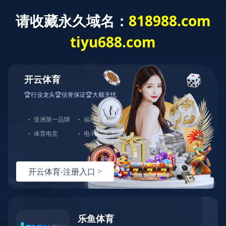
开云体育
PRODUCT
产品中心
当前位置：
开云体育
产品中心
气体检测分析仪器
有毒气体检测仪
产品分类