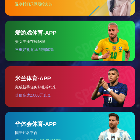
QT06-SV-5QC汽车尾气分析仪QT06-SV-5QC
开云体育-开云kaiyun(中
更新时间
国)
2024-05-24
QT06-SV-5QC
汽车尾气分析仪QT06-SV-5QC，满足GB18285-2005国标要
求，测量机动车汽油发动机排放废气中的HC、CO、CO2、O2
及NO浓度，对HC、CO、CO2采用的NDIR不分光红外分析技术