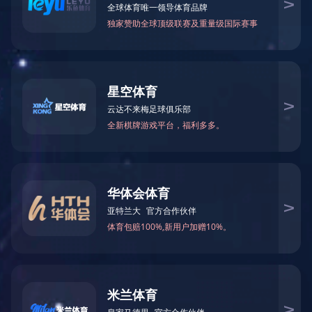
开云体育相关的文章
湿度传感器的类型
避雷器
血乳酸检测注意事项
噪声检测的注意事项是什么？