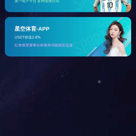
QT02-HYZ4正压氧气呼吸器（囊式）
开云体育-开云kaiyun(中
更新时间
国)
2024-05-26
QT02-HYZ4
正压氧气呼吸器（囊式）：也可以用于石油、化工、冶金地下