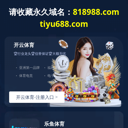
开云体育
PRODUCT
产品中心
当前位置：
开云体育
产品中心
气体检测分析仪器
氧气检测仪
产品分类