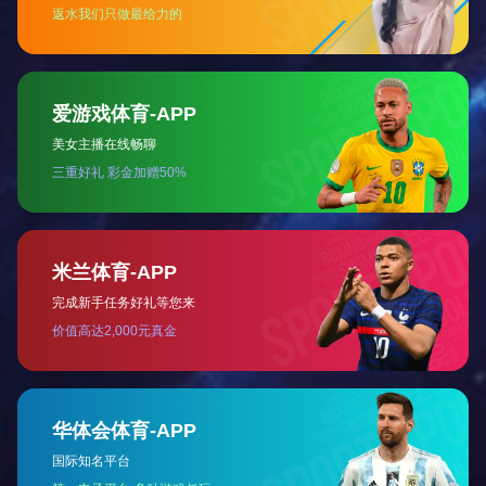
QT02-CYH25-J（B）救生舱用氧气测定器
开云体育-开云kaiyun(中
更新时间
国)
2024-05-26
QT02-CYH25-J（B）
CYH25-J（B）救生舱用氧气测定器：是根据矿用救生舱专门量
身定制的一款一氧化碳检测仪器，本产品具有在线监测功能，
语音报警，低功耗等特点。