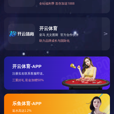
QT02-CYH25氧气测定器
开云体育-开云kaiyun(中
更新时间
国)
2024-05-26
QT02-CYH25
氧气测定器：适用于煤矿井下采掘工作面、回风巷及有氧气积
聚或逸出的巷道的氧气含量的测定和报警。-------------------------
------------------------------------------------------------